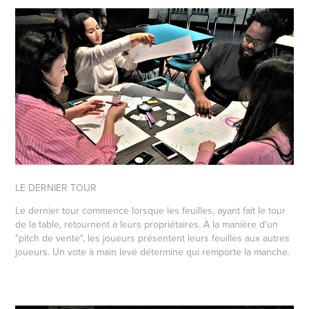
LE DERNIER TOUR
Le dernier tour commence lorsque les feuilles, ayant fait le tour
de la table, retournent à leurs propriétaires. À la manière d'un
"pitch de vente", les joueurs présentent leurs feuilles aux autres
joueurs. Un vote à main levé détermine qui remporte la manche.