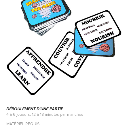
DÉROULEMENT D'UNE PARTIE
4 à 6 joueurs, 12 à 18 minutes par manches
MATÉRIEL REQUIS