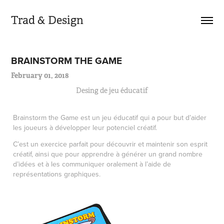
Trad & Design
BRAINSTORM THE GAME
February 01, 2018
Desing de jeu éducatif
Brainstorm the Game est un jeu éducatif qui a pour but d’aider
les joueurs à développer leur potenciel créatif.
C’est un exercice parfait pour découvrir et maintenir son esprit
créatif, ainsi que pour apprendre à générer un grand nombre
d’idées et à les communiquer oralement à l’aide de
représentations graphiques.