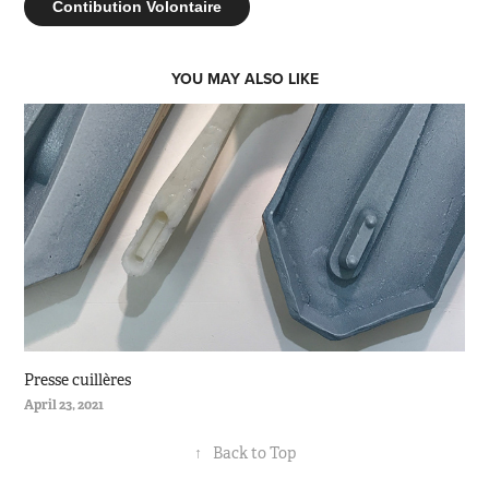
Contibution Volontaire
YOU MAY ALSO LIKE
Presse cuillères
April 23, 2021
↑
Back to Top