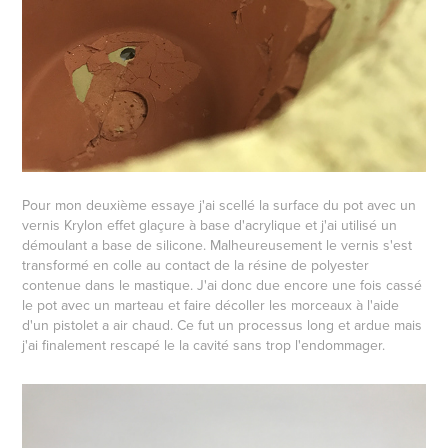
Pour mon deuxième essaye j'ai scellé la surface du pot avec un
vernis Krylon effet glaçure à base d'acrylique et j'ai utilisé un
démoulant a base de silicone. Malheureusement le vernis s'est
transformé en colle au contact de la résine de polyester
contenue dans le mastique. J'ai donc due encore une fois cassé
le pot avec un marteau et faire décoller les morceaux à l'aide
d'un pistolet a air chaud. Ce fut un processus long et ardue mais
j'ai finalement rescapé le la cavité sans trop l'endommager.