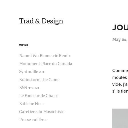
Trad & Design
JOU
May 04,
WORK
Naomi Wu Biometric Remix
Monument Place du Canada
Comme n
Syntouille 2.0
moules 
Brainstorm the Game
vide, j'
F&N ♥ 2021
s’ils t
Le Fonceur de Chaise
Babiche No. 1
Cafetière du Masochiste
Presse cuillères